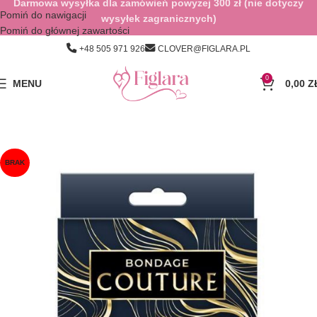
Darmowa wysyłka dla zamówień powyżej 300 zł (nie dotyczy
Pomiń do nawigacji
wysyłek zagranicznych)
Pomiń do głównej zawartości
+48 505 971 926
CLOVER@FIGLARA.PL
0
MENU
0,00
Z
BRAK