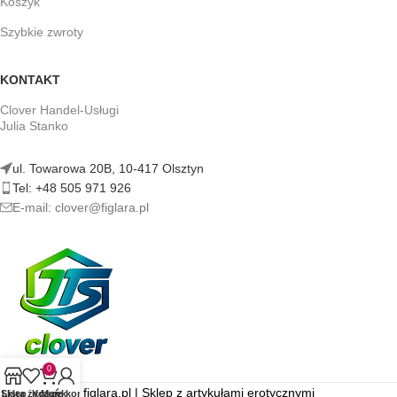
Koszyk
Szybkie zwroty
KONTAKT
Clover Handel-Usługi
Julia Stanko
ul. Towarowa 20B, 10-417 Olsztyn
Tel: +48 505 971 926
E-mail: clover@figlara.pl
0
figlara.pl | Sklep z artykułami erotycznymi
Sklep
Lista życzeń
Koszyk
Moje konto