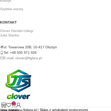
Koszyk
Szybkie zwroty
KONTAKT
Clover Handel-Usługi
Julia Stanko
ul. Towarowa 20B, 10-417 Olsztyn
Tel: +48 505 971 926
E-mail: clover@figlara.pl
0
figlara.pl | Sklep z artykułami erotycznymi
Sklep
Lista życzeń
Koszyk
Moje konto