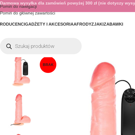
Darmowa wysyłka dla zamówień powyżej 300 zł (nie dotyczy wysy
Pomiń do nawigacji
Pomiń do głównej zawartości
RODUCENCI
GADŻETY I AKCESORIA
AFRODYZJAKI
ZABAWKI
BRAK