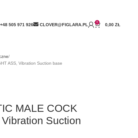
0
+48 505 971 926
CLOVER@FIGLARA.PL
0,00
ZŁ
yczne
 ASS, Vibration Suction base
STIC MALE COCK
ibration Suction