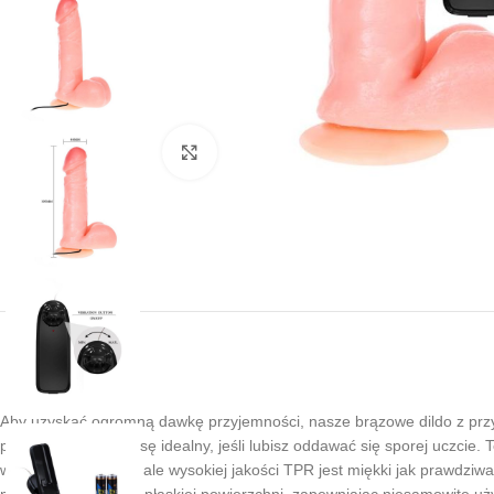
Kliknij, aby powiększyć
Aby uzyskać ogromną dawkę przyjemności, nasze brązowe dildo z prz
pakuje poważną masę idealny, jeśli lubisz oddawać się sporej uczcie. T
wygląd. Nie tylko to, ale wysokiej jakości TPR jest miękki jak prawdz
miejscu na gładkiej i płaskiej powierzchni, zapewniając niesamowite uż