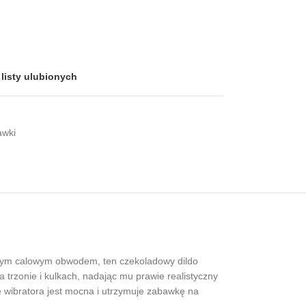
listy ulubionych
awki
ubym calowym obwodem, ten czekoladowy dildo
a trzonie i kulkach, nadając mu prawie realistyczny
ie wibratora jest mocna i utrzymuje zabawkę na