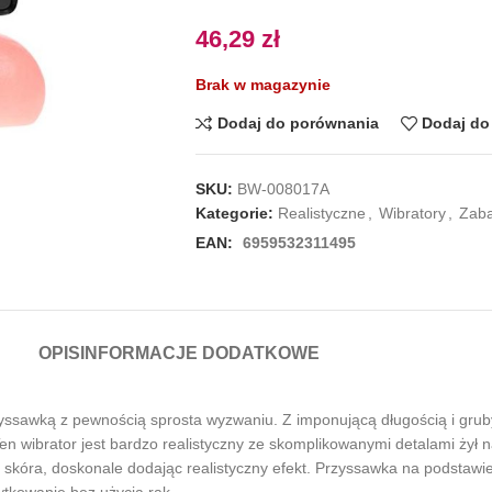
46,29
zł
Brak w magazynie
Dodaj do porównania
Dodaj do 
SKU:
BW-008017A
Kategorie:
Realistyczne
,
Wibratory
,
Zab
EAN:
6959532311495
OPIS
INFORMACJE DODATKOWE
yssawką z pewnością sprosta wyzwaniu. Z imponującą długością i gr
en wibrator jest bardzo realistyczny ze skomplikowanymi detalami żył n
iwa skóra, doskonale dodając realistyczny efekt. Przyssawka na podstaw
ytkowanie bez użycia rąk.