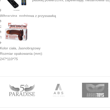
Funkcje:
Wibracyjna, podstawa z przyssawką
Moc:
2 baterie AA
Materiał:
TPR ABS
Kolor:
Kolor ciała, Jasnobrązowy
Rozmiar opakowania (mm):
247*110*75