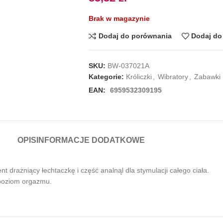
Brak w magazynie
Dodaj do porównania
Dodaj do 
SKU:
BW-037021A
Kategorie:
Króliczki
,
Wibratory
,
Zabawki
EAN:
6959532309195
OPIS
INFORMACJE DODATKOWE
nt drażniący łechtaczkę i część analnąl dla stymulacji całego ciała.
 poziom orgazmu.