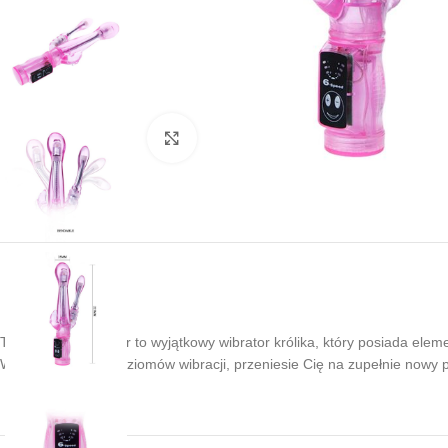
Kliknij, aby powiększyć
Ten zginany wibrator to wyjątkowy wibrator królika, który posiada eleme
Wyposażony w 6 poziomów wibracji, przeniesie Cię na zupełnie nowy