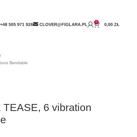
0
+48 505 971 926
CLOVER@FIGLARA.PL
0,00
ZŁ
tions Bendable
TEASE, 6 vibration
le