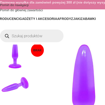
Darmowa wysyłka dla zamówień powyżej 300 zł (nie dotyczy wysy
Pomiń do nawigacji
Pomiń do głównej zawartości
RODUCENCI
GADŻETY I AKCESORIA
AFRODYZJAKI
ZABAWKI
BRAK