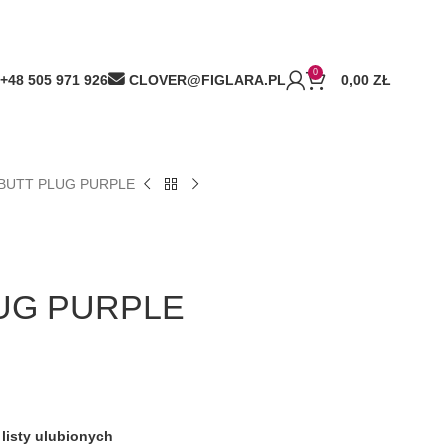
0
+48 505 971 926
CLOVER@FIGLARA.PL
0,00
ZŁ
 BUTT PLUG PURPLE
LUG PURPLE
listy ulubionych