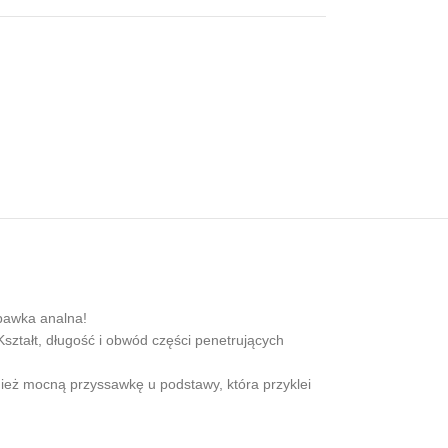
bawka analna!
ształt, długość i obwód części penetrujących
nież mocną przyssawkę u podstawy, która przyklei