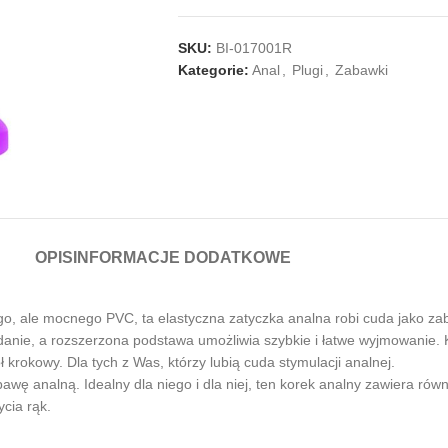
SKU:
BI-017001R
Kategorie:
Anal
,
Plugi
,
Zabawki
OPIS
INFORMACJE DODATKOWE
o, ale mocnego PVC, ta elastyczna zatyczka analna robi cuda jako za
danie, a rozszerzona podstawa umożliwia szybkie i łatwe wyjmowanie. K
 krokowy. Dla tych z Was, którzy lubią cuda stymulacji analnej.
wę analną. Idealny dla niego i dla niej, ten korek analny zawiera rów
cia rąk.