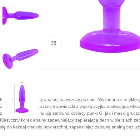
Kliknij, aby powiększyć
Przeniesienie zabawy analnej na wyższy poziom. Wykonana z miękkieg
Zatyczka analna w kształcie zawieszki z wąską szyjką ułatwiającą wkła
zatyczki analnej stymulują zarówno kobiecy punkt G, jak i męski gruczoł
Klasyczny korek analny zapewniający zapierającą dech w piersiach zaba
się do każdej gładkiej powierzchni, zapewniając zabawę analną bez uży