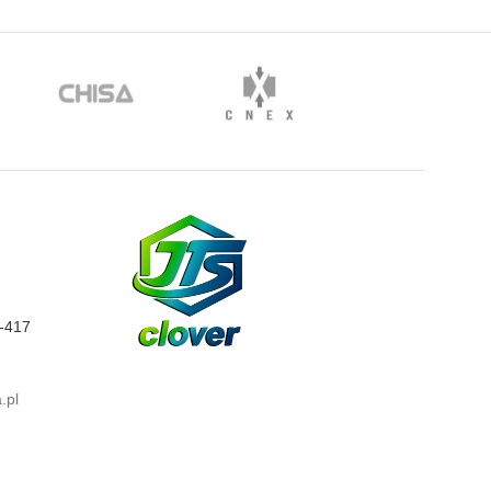
0-417
.pl