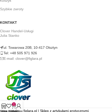
Koszyk
Szybkie zwroty
KONTAKT
Clover Handel-Usługi
Julia Stanko
ul. Towarowa 20B, 10-417 Olsztyn
Tel: +48 505 971 926
E-mail: clover@figlara.pl
0
figlara.pl | Sklep z artykułami erotycznymi
Sklep
Lista życzeń
Koszyk
Moje konto