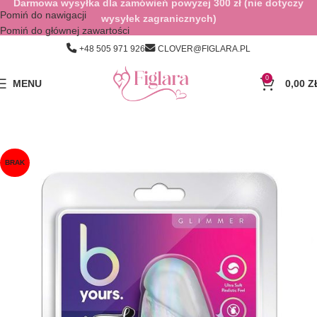
Darmowa wysyłka dla zamówień powyżej 300 zł (nie dotyczy
Pomiń do nawigacji
wysyłek zagranicznych)
Pomiń do głównej zawartości
+48 505 971 926
CLOVER@FIGLARA.PL
0
MENU
0,00
Z
BRAK