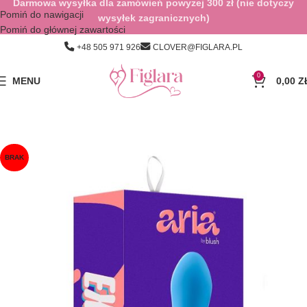
Darmowa wysyłka dla zamówień powyżej 300 zł (nie dotyczy
Pomiń do nawigacji
wysyłek zagranicznych)
Pomiń do głównej zawartości
+48 505 971 926
CLOVER@FIGLARA.PL
0
MENU
0,00
Z
BRAK