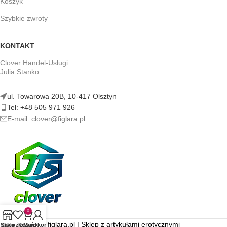
Koszyk
Szybkie zwroty
KONTAKT
Clover Handel-Usługi
Julia Stanko
ul. Towarowa 20B, 10-417 Olsztyn
Tel: +48 505 971 926
E-mail: clover@figlara.pl
0
figlara.pl | Sklep z artykułami erotycznymi
Sklep
Lista życzeń
Koszyk
Moje konto