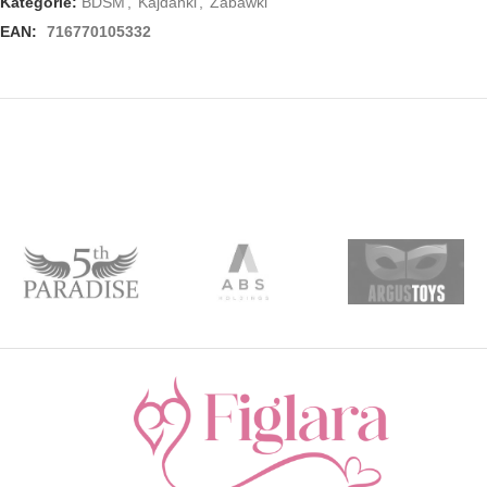
Kategorie:
BDSM
,
Kajdanki
,
Zabawki
EAN:
716770105332