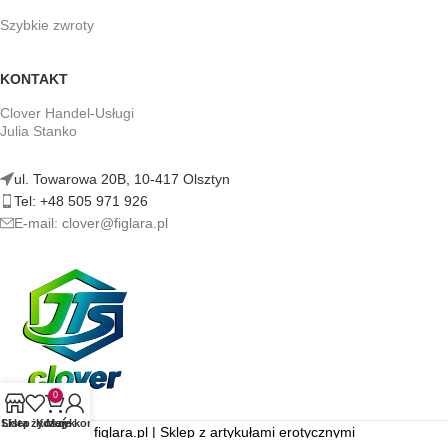
Szybkie zwroty
KONTAKT
Clover Handel-Usługi
Julia Stanko
ul. Towarowa 20B, 10-417 Olsztyn
Tel: +48 505 971 926
E-mail: clover@figlara.pl
0
Sklep
Lista życzeń
Koszyk
Moje konto
figlara.pl | Sklep z artykułami erotycznymi