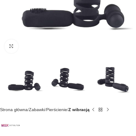
Kliknij, aby powiększyć
Strona główna
Zabawki
Pierścienie
Z wibracją