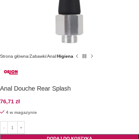
Strona główna
Zabawki
Anal
Higiena
Anal Douche Rear Splash
76,71
zł
4 w magazynie
DODAJ DO KOSZYKA