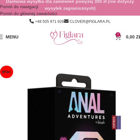
Darmowa wysyłka dla zamówień powyżej 300 zł (nie dotyczy
Pomiń do nawigacji
wysyłek zagranicznych)
Pomiń do głównej zawartości
+48 505 971 926
CLOVER@FIGLARA.PL
0
MENU
0,00
Z
BRAK