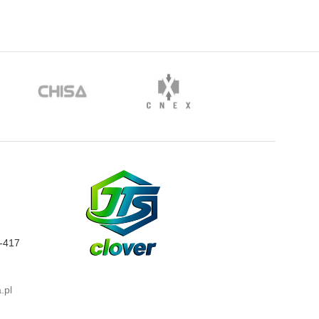
0-417
.pl