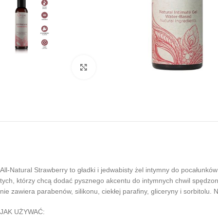
Kliknij, aby powiększyć
All-Natural Strawberry to gładki i jedwabisty żel intymny do pocałun
tych, którzy chcą dodać pysznego akcentu do intymnych chwil spędzonyc
nie zawiera parabenów, silikonu, ciekłej parafiny, gliceryny i sorbitolu. N
JAK UŻYWAĆ: