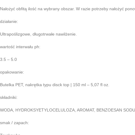
Nałożyć obfitą ilość na wybrany obszar. W razie potrzeby nałożyć pono
działanie:
Ultrapoślizgowe, długotrwałe nawilżenie.
wartość interwału ph:
3.5 – 5.0
opakowanie:
Butelka PET, nakrętka typu disck top | 150 ml – 5,07 fl oz.
składniki:
WODA, HYDROKSYETYLOCELULOZA, AROMAT, BENZOESAN SODU,
smak / zapach: