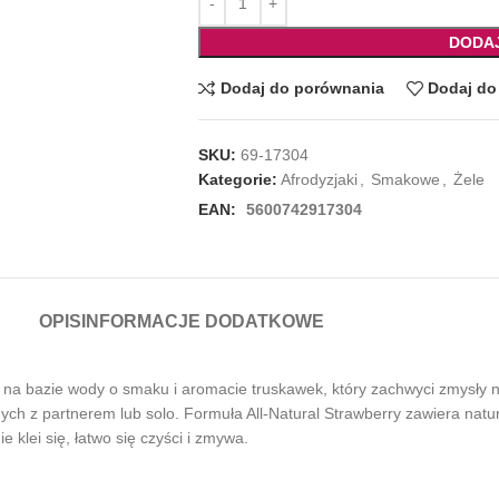
DODA
Dodaj do porównania
Dodaj do 
SKU:
69-17304
Kategorie:
Afrodyzjaki
,
Smakowe
,
Żele
EAN:
5600742917304
OPIS
INFORMACJE DODATKOWE
ków na bazie wody o smaku i aromacie truskawek, który zachwyci zmysły
h z partnerem lub solo. Formuła All-Natural Strawberry zawiera natural
ie klei się, łatwo się czyści i zmywa.