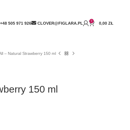
0
+48 505 971 926
CLOVER@FIGLARA.PL
0,00
ZŁ
All – Natural Strawberry 150 ml
awberry 150 ml