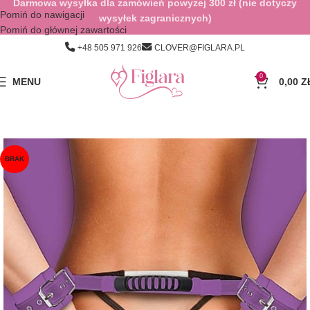
Darmowa wysyłka dla zamówień powyżej 300 zł (nie dotyczy
Pomiń do nawigacji
wysyłek zagranicznych)
Pomiń do głównej zawartości
+48 505 971 926
CLOVER@FIGLARA.PL
0
MENU
0,00
Z
BRAK