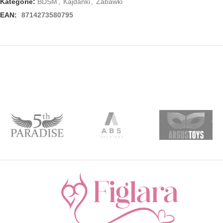
Kategorie:
BDSM
,
Kajdanki
,
Zabawki
EAN:
8714273580795