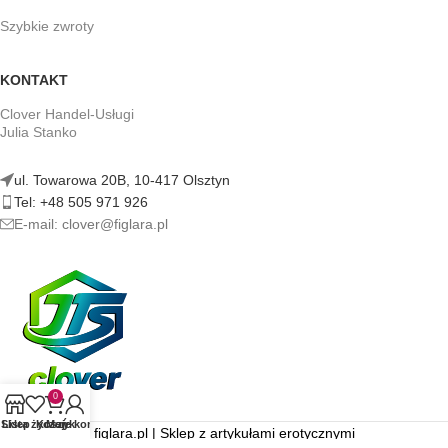
Szybkie zwroty
KONTAKT
Clover Handel-Usługi
Julia Stanko
ul. Towarowa 20B, 10-417 Olsztyn
Tel: +48 505 971 926
E-mail: clover@figlara.pl
0
Sklep
Lista życzeń
Koszyk
Moje konto
figlara.pl | Sklep z artykułami erotycznymi