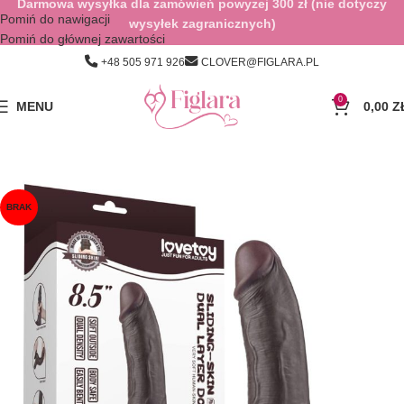
Darmowa wysyłka dla zamówień powyżej 300 zł (nie dotyczy
Pomiń do nawigacji
wysyłek zagranicznych)
Pomiń do głównej zawartości
+48 505 971 926
CLOVER@FIGLARA.PL
0
MENU
0,00
Z
BRAK