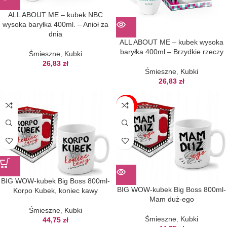
ALL ABOUT ME – kubek NBC
wysoka baryłka 400ml. – Anioł za
dnia
ALL ABOUT ME – kubek wysoka
baryłka 400ml – Brzydkie rzeczy
Śmieszne
,
Kubki
26,83
zł
Śmieszne
,
Kubki
26,83
zł
BRAK
BIG WOW-kubek Big Boss 800ml-
BIG WOW-kubek Big Boss 800ml-
Korpo Kubek, koniec kawy
Mam duż-ego
Śmieszne
,
Kubki
Śmieszne
,
Kubki
44,75
zł