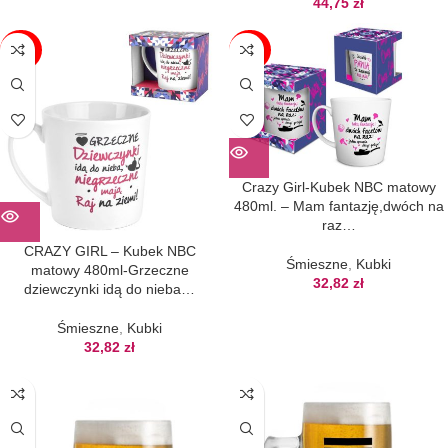
44,75
zł
BRAK
BRAK
Crazy Girl-Kubek NBC matowy
480ml. – Mam fantazję,dwóch na
raz…
CRAZY GIRL – Kubek NBC
Śmieszne
,
Kubki
matowy 480ml-Grzeczne
32,82
zł
dziewczynki idą do nieba…
Śmieszne
,
Kubki
32,82
zł